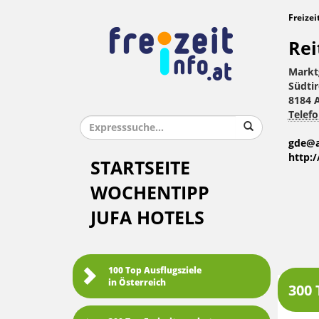
Freizei
Rei
Markt
Südtir
8184 
Telefo
gde@a
http:
STARTSEITE
WOCHENTIPP
JUFA HOTELS
100 Top Ausflugsziele
in Österreich
300 