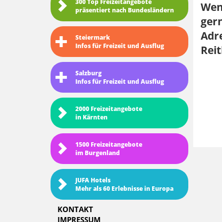
300 Top Freizeitangebote
Wenn
präsentiert nach Bundesländern
gern
Adre
Steiermark
Infos für Freizeit und Ausflug
Reit
Salzburg
Infos für Freizeit und Ausflug
2000 Freizeitangebote
in Kärnten
1500 Freizeitangebote
im Burgenland
JUFA Hotels
Mehr als 60 Erlebnisse in Europa
KONTAKT
IMPRESSUM