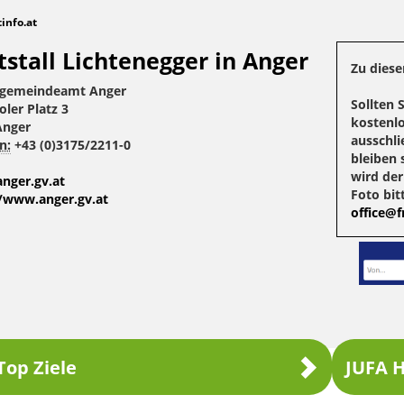
tinfo.at
tstall Lichtenegger in Anger
Zu diese
gemeindeamt Anger
Sollten 
oler Platz 3
kostenlo
Anger
ausschli
n:
+43 (0)3175/2211-0
bleiben 
wird de
nger.gv.at
Foto bit
//www.anger.gv.at
office@fr
Top Ziele
JUFA H