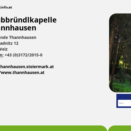
tinfo.at
bbründlkapelle
annhausen
nde Thannhausen
adnitz 12
Weiz
n:
+43 (0)3172/2015-0
hannhausen.steiermark.at
//www.thannhausen.at