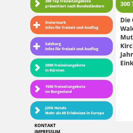
300 Top Freizeitangebote
300 
präsentiert nach Bundesländern
Die 
Steiermark
Wald
Infos für Freizeit und Ausflug
Mutt
Salzburg
Kirc
Infos für Freizeit und Ausflug
Jahr
Ein
2000 Freizeitangebote
in Kärnten
1500 Freizeitangebote
im Burgenland
JUFA Hotels
Mehr als 60 Erlebnisse in Europa
KONTAKT
IMPRESSUM