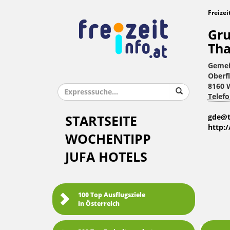
Freizei
Gru
Th
Gemei
Oberfl
8160 
Telefo
gde@t
STARTSEITE
http:
WOCHENTIPP
JUFA HOTELS
100 Top Ausflugsziele
in Österreich