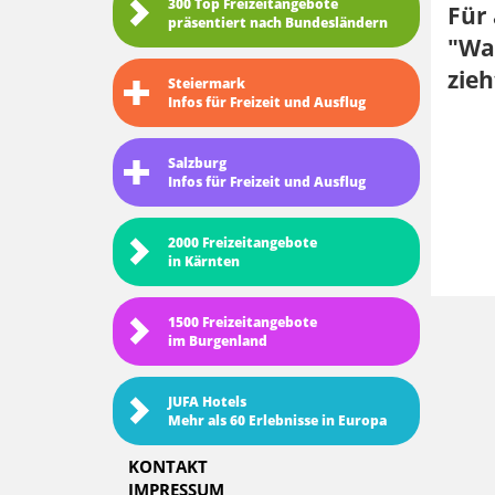
300 Top Freizeitangebote
Für 
präsentiert nach Bundesländern
"Wal
zieh
Steiermark
Infos für Freizeit und Ausflug
Salzburg
Infos für Freizeit und Ausflug
2000 Freizeitangebote
in Kärnten
1500 Freizeitangebote
im Burgenland
JUFA Hotels
Mehr als 60 Erlebnisse in Europa
KONTAKT
IMPRESSUM