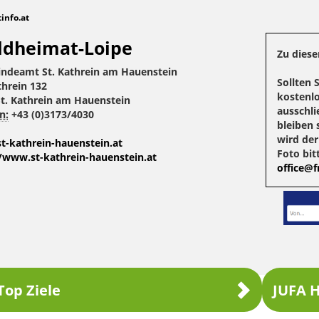
tinfo.at
dheimat-Loipe
Zu diese
ndeamt St. Kathrein am Hauenstein
Sollten 
threin 132
kostenlo
St. Kathrein am Hauenstein
ausschli
n:
+43 (0)3173/4030
bleiben 
wird de
t-kathrein-hauenstein.at
Foto bit
//www.st-kathrein-hauenstein.at
office@fr
Top Ziele
JUFA H