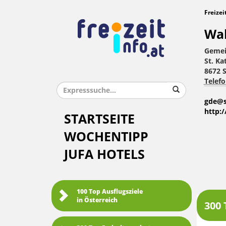
Freizei
Wal
Gemei
St. Ka
8672 
Telefo
gde@s
http:
STARTSEITE
WOCHENTIPP
JUFA HOTELS
100 Top Ausflugsziele
in Österreich
300 