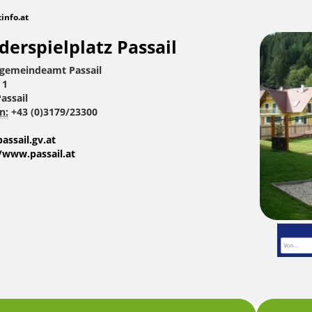
tinfo.at
derspielplatz Passail
gemeindeamt Passail
 1
assail
n:
+43 (0)3179/23300
ssail.gv.at
/www.passail.at