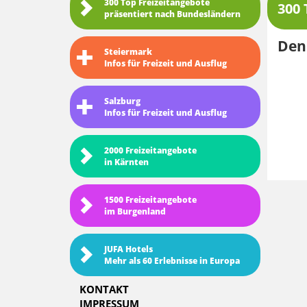
300 Top Freizeitangebote
300 
präsentiert nach Bundesländern
Den 
Steiermark
Infos für Freizeit und Ausflug
Salzburg
Infos für Freizeit und Ausflug
2000 Freizeitangebote
in Kärnten
1500 Freizeitangebote
im Burgenland
JUFA Hotels
Mehr als 60 Erlebnisse in Europa
KONTAKT
IMPRESSUM