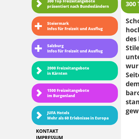
300 Top Freizeitangebote
300 
präsentiert nach Bundesländern
Scho
Steiermark
hoch
Infos für Freizeit und Ausflug
des 
Salzburg
Stil
Infos für Freizeit und Ausflug
unt
wur
2000 Freizeitangebote
Seit
in Kärnten
dem 
1500 Freizeitangebote
baro
im Burgenland
stam
gewe
JUFA Hotels
Mehr als 60 Erlebnisse in Europa
KONTAKT
IMPRESSUM