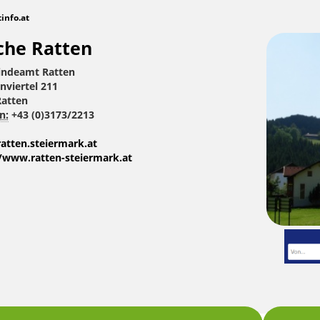
tinfo.at
che Ratten
ndeamt Ratten
nviertel 211
Ratten
n:
+43 (0)3173/2213
atten.steiermark.at
//www.ratten-steiermark.at