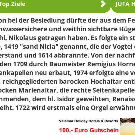
Top Ziele
JUFA H
n bei der Besiedlung dürfte der aus dem Fei
wassersichere und weithin sichtbare Hügel
hl. Nikolaus getragen haben. Es folgte ein s
e, 1419 "sand Nicla" genannt, die der Vogte
erstand und 1614 abbrannte. Von der nach
den 1709 durch Baumeister Remigius Horne
enkapellen neu erbaut, 1974 erfolgte eine 
reichgegliederten barocken Hochaltar enthä
cken Marienaltar, die rechte Seitenkapelle
menden, dem hl. Isidor geweihten, Renaiss
iht. 1722 wird erstmals eine Orgel erwähnt