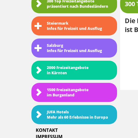
300 Top Freizeitangebote
300 
präsentiert nach Bundesländern
Die 
Steiermark
ist 
Infos für Freizeit und Ausflug
Salzburg
Infos für Freizeit und Ausflug
2000 Freizeitangebote
in Kärnten
1500 Freizeitangebote
im Burgenland
JUFA Hotels
Mehr als 60 Erlebnisse in Europa
KONTAKT
IMPRESSUM