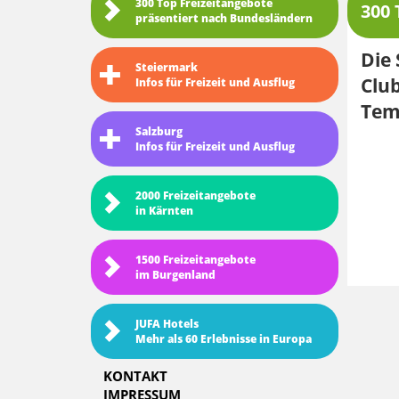
300 Top Freizeitangebote
300 
präsentiert nach Bundesländern
Die
Steiermark
Clu
Infos für Freizeit und Ausflug
Tem
Salzburg
Infos für Freizeit und Ausflug
2000 Freizeitangebote
in Kärnten
1500 Freizeitangebote
im Burgenland
JUFA Hotels
Mehr als 60 Erlebnisse in Europa
KONTAKT
IMPRESSUM