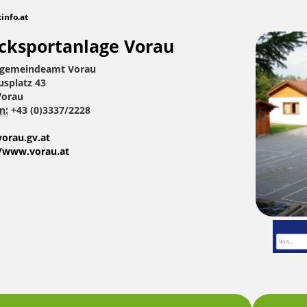
tinfo.at
cksportanlage Vorau
gemeindeamt Vorau
usplatz 43
Vorau
n:
+43 (0)3337/2228
orau.gv.at
//www.vorau.at