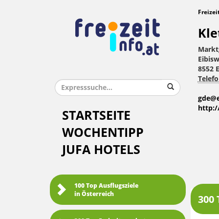
Freizei
Kle
Markt
Eibisw
8552 E
Telefo
gde@e
http:
STARTSEITE
WOCHENTIPP
JUFA HOTELS
100 Top Ausflugsziele
in Österreich
300 