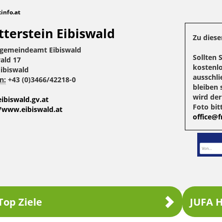
tinfo.at
tterstein Eibiswald
Zu diese
gemeindeamt Eibiswald
Sollten 
ald 17
kostenlo
ibiswald
ausschli
n:
+43 (0)3466/42218-0
bleiben 
wird de
ibiswald.gv.at
Foto bit
//www.eibiswald.at
office@fr
Top Ziele
JUFA H