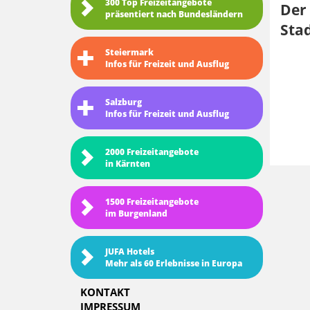
300 Top Freizeitangebote
Der 
präsentiert nach Bundesländern
Stad
Steiermark
Infos für Freizeit und Ausflug
Salzburg
Infos für Freizeit und Ausflug
2000 Freizeitangebote
in Kärnten
1500 Freizeitangebote
im Burgenland
JUFA Hotels
Mehr als 60 Erlebnisse in Europa
KONTAKT
IMPRESSUM