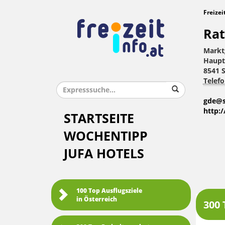
Freizei
Rat
Markt
Haupt
8541 
Telefo
gde@s
http:
STARTSEITE
WOCHENTIPP
JUFA HOTELS
100 Top Ausflugsziele
in Österreich
300 