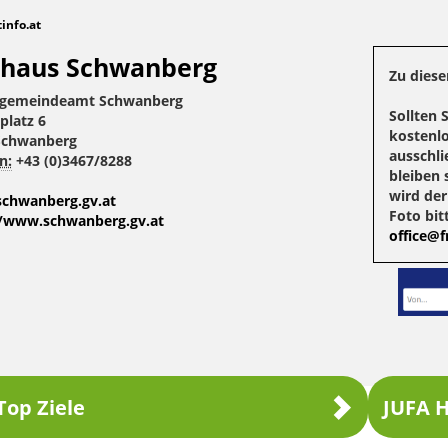
tinfo.at
haus Schwanberg
Zu diese
gemeindeamt Schwanberg
Sollten 
platz 6
kostenlo
Schwanberg
ausschli
n:
+43 (0)3467/8288
bleiben 
wird de
chwanberg.gv.at
Foto bit
//www.schwanberg.gv.at
office@fr
Top Ziele
JUFA H