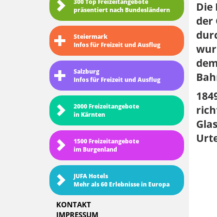
300 Top Freizeitangebote
Die
präsentiert nach Bundesländern
der 
dur
Steiermark
Infos für Freizeit und Ausflug
wurd
dem
Salzburg
Bah
Infos für Freizeit und Ausflug
1849
2000 Freizeitangebote
rich
in Kärnten
Glas
Urte
1500 Freizeitangebote
im Burgenland
JUFA Hotels
Mehr als 60 Erlebnisse in Europa
KONTAKT
IMPRESSUM