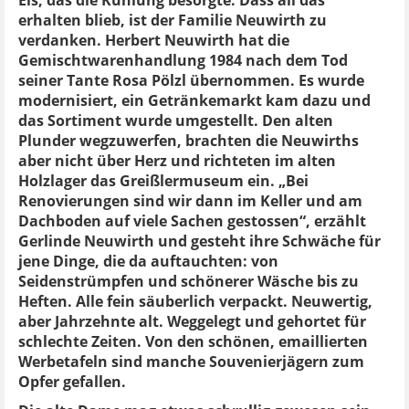
Eis, das die Kühlung besorgte. Dass all das
erhalten blieb, ist der Familie Neuwirth zu
verdanken. Herbert Neuwirth hat die
Gemischtwarenhandlung 1984 nach dem Tod
seiner Tante Rosa Pölzl übernommen. Es wurde
modernisiert, ein Getränkemarkt kam dazu und
das Sortiment wurde umgestellt. Den alten
Plunder wegzuwerfen, brachten die Neuwirths
aber nicht über Herz und richteten im alten
Holzlager das Greißlermuseum ein. „Bei
Renovierungen sind wir dann im Keller und am
Dachboden auf viele Sachen gestossen“, erzählt
Gerlinde Neuwirth und gesteht ihre Schwäche für
jene Dinge, die da auftauchten: von
Seidenstrümpfen und schönerer Wäsche bis zu
Heften. Alle fein säuberlich verpackt. Neuwertig,
aber Jahrzehnte alt. Weggelegt und gehortet für
schlechte Zeiten. Von den schönen, emaillierten
Werbetafeln sind manche Souvenierjägern zum
Opfer gefallen.