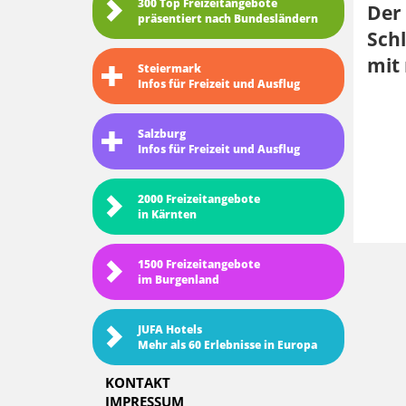
300 Top Freizeitangebote
Der 
präsentiert nach Bundesländern
Sch
mit
Steiermark
Infos für Freizeit und Ausflug
Salzburg
Infos für Freizeit und Ausflug
2000 Freizeitangebote
in Kärnten
1500 Freizeitangebote
im Burgenland
JUFA Hotels
Mehr als 60 Erlebnisse in Europa
KONTAKT
IMPRESSUM