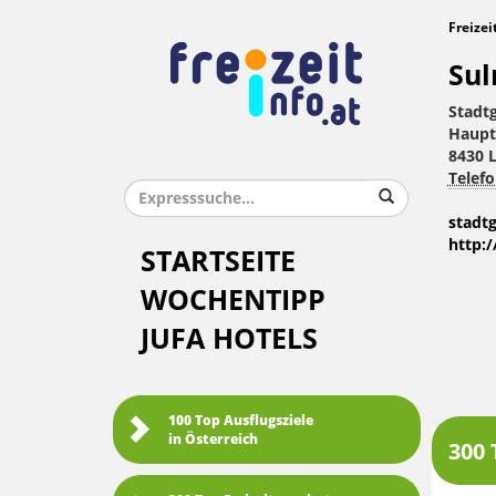
Freizei
Sul
Stadt
Haupt
8430 L
Telefo
stadt
http:/
STARTSEITE
WOCHENTIPP
JUFA HOTELS
100 Top Ausflugsziele
in Österreich
300 