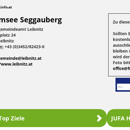
tinfo.at
msee Seggauberg
Zu diese
gemeindeamt Leibnitz
Sollten 
platz 24
kostenlo
eibnitz
ausschli
n:
+43 (0)3452/82423-0
bleiben 
wird de
gemeinde@leibnitz.at
Foto bit
/www.leibnitz.at
office@fr
Top Ziele
JUFA H