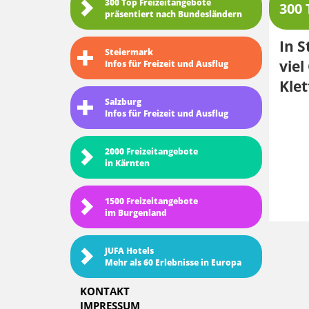
300 Top Freizeitangebote
300 
präsentiert nach Bundesländern
In S
Steiermark
vie
Infos für Freizeit und Ausflug
Kle
Salzburg
Infos für Freizeit und Ausflug
2000 Freizeitangebote
in Kärnten
1500 Freizeitangebote
im Burgenland
JUFA Hotels
Mehr als 60 Erlebnisse in Europa
KONTAKT
IMPRESSUM