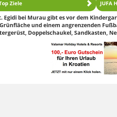
Top Ziele
JUFA H
t. Egidi bei Murau gibt es vor dem Kinderga
l Grünfläche und einem angrenzenden Fußba
ttergerüst, Doppelschaukel, Sandkasten, N