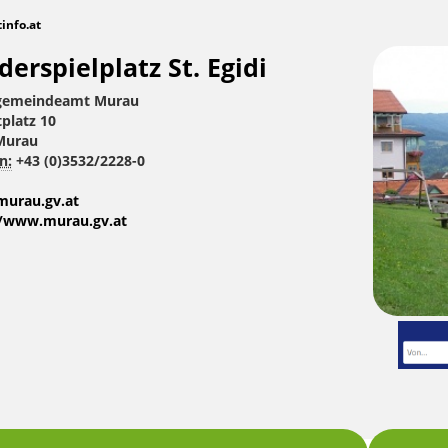
tinfo.at
derspielplatz St. Egidi
gemeindeamt Murau
tplatz 10
Murau
n:
+43 (0)3532/2228-0
urau.gv.at
//www.murau.gv.at