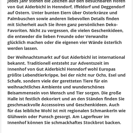
Jedes Jahr stehen die Zeichen auf den besuchbaren Höfen
von Gut Aiderbichl in Henndorf, Iffeldorf und Deggendorf
auf Ostern. Unter bunten Eiern über Osterkränze und
Palmbuschen sowie anderen liebevollen Details finden
mit Sicherheit auch Sie ihren ganz persönlichen Deko-
Favoriten. Nicht zu vergessen, die vielen Geschenkideen,
die entweder die lieben Freunde oder Verwandte
glücklich machen oder die eigenen vier Wände österlich
werden lassen.
Der Weihnachtsmarkt auf Gut Aiderbichl ist international
bekannt. Traditionell entsteht zur Adventszeit im
Innenhof von Gut Aiderbichl Henndorf wohl Europas
größte Lebendtierkrippe, bei der nicht nur Ochs, Esel und
Schafe, sondern viele der geretteten Tiere für ein
weihnachtliches Ambiente und wunderschönes
Beisammensein von Mensch und Tier sorgen. Die große
Halle ist festlich dekoriert und an den Ständen finden Sie
geschmackvolle Accessoires und Geschenkideen. Auch
für das leibliche Wohl ist mit regionalen Schmankerln wie
Glühwein oder Punsch gesorgt. Am Lagerfeuer im
Innenhof können Sie schmackhaftes Stockbrot backen.