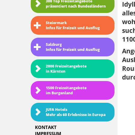
300 Top Freizeitangebote
Idyl
präsentiert nach Bundesländern
alle
wohl
Steiermark
Infos für Freizeit und Ausflug
such
110
Salzburg
Ange
Infos für Freizeit und Ausflug
Ausl
2000 Freizeitangebote
Rou
in Kärnten
durc
1500 Freizeitangebote
im Burgenland
JUFA Hotels
Mehr als 60 Erlebnisse in Europa
KONTAKT
IMPRESSUM