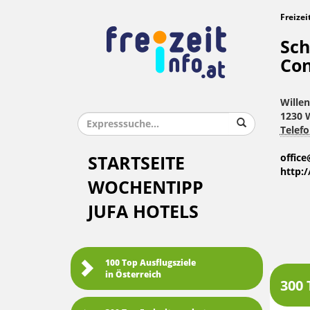
Freizei
Sc
Con
Willen
1230 
Telefo
offic
STARTSEITE
http:
WOCHENTIPP
JUFA HOTELS
100 Top Ausflugsziele
in Österreich
300 