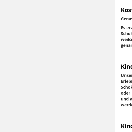
Kos
Gena
Es er
Schok
weiße
genan
Kin
Unser
Erleb
Schok
oder 
und a
werde
Kin