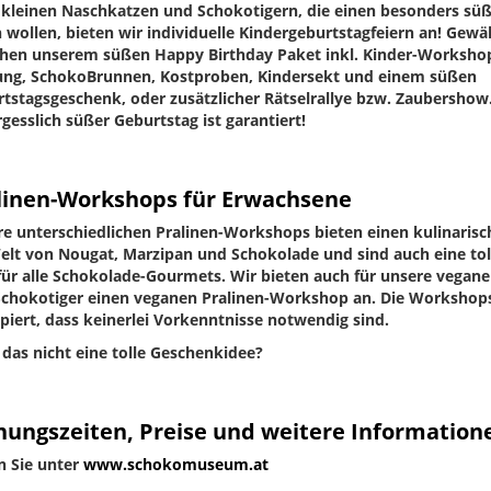
 kleinen Naschkatzen und Schokotigern, die einen besonders sü
n wollen, bieten wir individuelle Kindergeburtstagfeiern an! Gew
hen unserem süßen Happy Birthday Paket inkl. Kinder-Worksho
ng, SchokoBrunnen, Kostproben, Kindersekt und einem süßen
tstagsgeschenk, oder zusätzlicher Rätselrallye bzw. Zaubershow.
gesslich süßer Geburtstag ist garantiert!
linen-Workshops für Erwachsene
e unterschiedlichen Pralinen-Workshops bieten einen kulinarisc
elt von Nougat, Marzipan und Schokolade und sind auch eine to
für alle Schokolade-Gourmets. Wir bieten auch für unsere vegan
chokotiger einen veganen Pralinen-Workshop an. Die Workshops
piert, dass keinerlei Vorkenntnisse notwendig sind.
das nicht eine tolle Geschenkidee?
nungszeiten, Preise und weitere Information
n Sie unter
www.schokomuseum.at