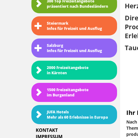
300 Top Freizeitangebote
Her
präsentiert nach Bundesländern
Dire
Steiermark
Prod
Infos für Freizeit und Ausflug
Erle
Salzburg
Tauc
Infos für Freizeit und Ausflug
2000 Freizeitangebote
in Kärnten
1500 Freizeitangebote
im Burgenland
Ihr
JUFA Hotels
Mehr als 60 Erlebnisse in Europa
Nach 
Thema
KONTAKT
produ
IMPRESSUM