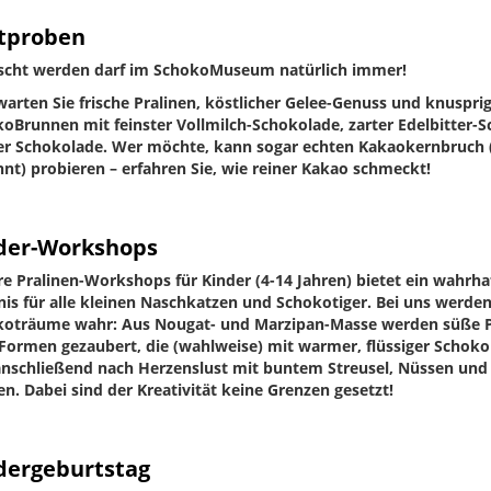
tproben
scht werden darf im SchokoMuseum natürlich immer!
warten Sie frische Pralinen, köstlicher Gelee-Genuss und knusprig
oBrunnen mit feinster Vollmilch-Schokolade, zarter Edelbitter-
r Schokolade. Wer möchte, kann sogar echten Kakaokernbruch 
nt) probieren – erfahren Sie, wie reiner Kakao schmeckt!
der-Workshops
e Pralinen-Workshops für Kinder (4-14 Jahren) bietet ein wahrha
nis für alle kleinen Naschkatzen und Schokotiger. Bei uns werden
oträume wahr: Aus Nougat- und Marzipan-Masse werden süße P
Formen gezaubert, die (wahlweise) mit warmer, flüssiger Schok
nschließend nach Herzenslust mit buntem Streusel, Nüssen und 
n. Dabei sind der Kreativität keine Grenzen gesetzt!
dergeburtstag