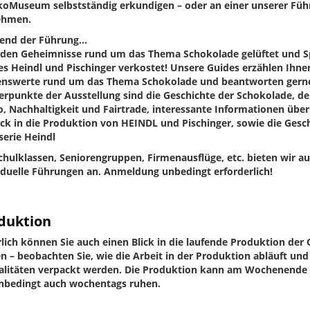
oMuseum selbstständig erkundigen – oder an einer unserer Fü
ehmen.
end der Führung…
en Geheimnisse rund um das Thema Schokolade gelüftet und Sp
s Heindl und Pischinger verkostet! Unsere Guides erzählen Ihnen
nswerte rund um das Thema Schokolade und beantworten gerne 
rpunkte der Ausstellung sind die Geschichte der Schokolade, d
, Nachhaltigkeit und Fairtrade, interessante Informationen übe
ick in die Produktion von HEINDL und Pischinger, sowie die Gesc
serie Heindl
chulklassen, Seniorengruppen, Firmenausflüge, etc. bieten wir a
iduelle Führungen an. Anmeldung unbedingt erforderlich!
duktion
lich können Sie auch einen Blick in die laufende Produktion der 
n – beobachten Sie, wie die Arbeit in der Produktion abläuft und 
alitäten verpackt werden. Die Produktion kann am Wochenende
nbedingt auch wochentags ruhen.