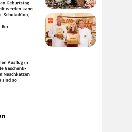
ßen Geburtstag
ählt werden kann
p, SchokoKino,
 Ein
hen Ausflug in
lle Geschenk-
en Naschkatzen
 sind so
en