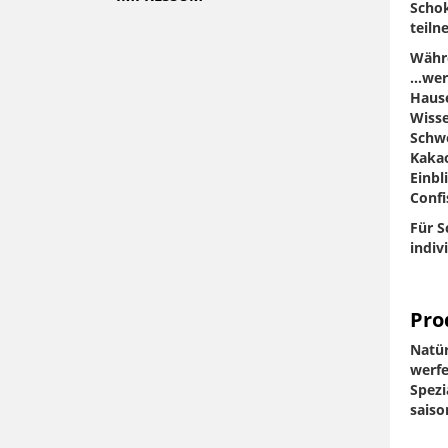
Schok
teiln
Währ
…werd
Hause
Wisse
Schwe
Kakao
Einbl
Confi
Für S
indiv
Pro
Natür
werfe
Spezi
saiso