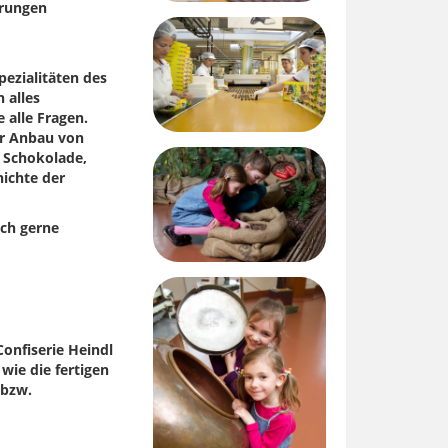
hrungen
ezialitäten des
 alles
alle Fragen.
er Anbau von
r Schokolade,
hichte der
uch gerne
Confiserie Heindl
wie die fertigen
 bzw.