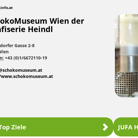
tinfo.at
hokoMuseum Wien der
fiserie Heindl
dorfer Gasse 2-8
Wien
n:
+43 (0)1/6672110-19
e@schokomuseum.at
//www.schokomuseum.at
Top Ziele
JUFA H