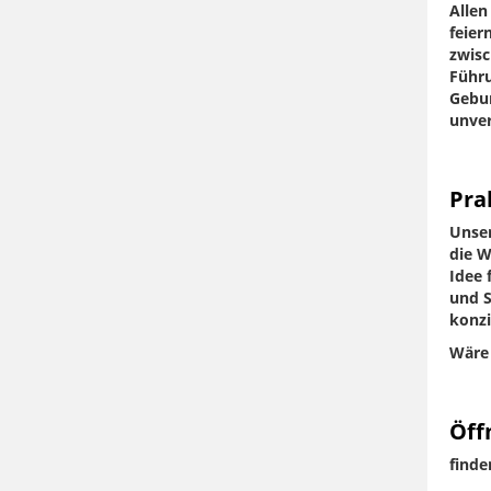
Allen
feier
zwisc
Führu
Gebur
unver
Pra
Unser
die W
Idee 
und S
konzi
Wäre 
Öff
finde