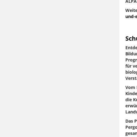
ALPA
Weite
und-
Sch
Entde
Bildu
Progr
für v
biolo
Verst
Vom B
Kinde
die K
erwün
Landw
Das P
Pergo
gesam