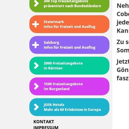
300 Top Freizeitangebote
Nehm
präsentiert nach Bundesländern
Cobe
jede
Steiermark
Infos für Freizeit und Ausflug
Kan
Zu s
Salzburg
Infos für Freizeit und Ausflug
Som
Jet
2000 Freizeitangebote
in Kärnten
Gönn
fas
1500 Freizeitangebote
im Burgenland
JUFA Hotels
Mehr als 60 Erlebnisse in Europa
KONTAKT
IMPRESSUM