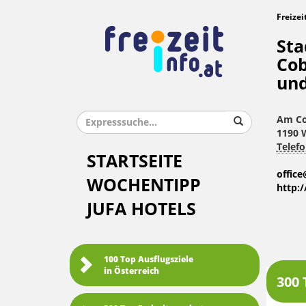
Freizei
Sta
Cob
und
Am Co
1190 
Telefo
STARTSEITE
offic
WOCHENTIPP
http:
JUFA HOTELS
100 Top Ausflugsziele
in Österreich
300 