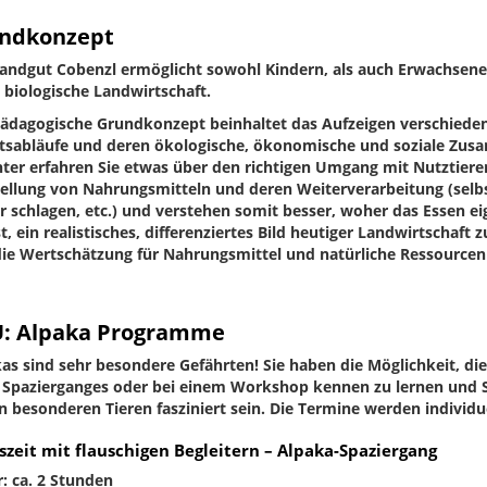
ndkonzept
andgut Cobenzl ermöglicht sowohl Kindern, als auch Erwachsenen
e biologische Landwirtschaft.
ädagogische Grundkonzept beinhaltet das Aufzeigen verschiede
tsabläufe und deren ökologische, ökonomische und soziale Zu
ter erfahren Sie etwas über den richtigen Umgang mit Nutztieren
ellung von Nahrungsmitteln und deren Weiterverarbeitung (selbs
r schlagen, etc.) und verstehen somit besser, woher das Essen e
ist, ein realistisches, differenziertes Bild heutiger Landwirtschaft 
ie Wertschätzung für Nahrungsmittel und natürliche Ressourcen 
: Alpaka Programme
as sind sehr besondere Gefährten! Sie haben die Möglichkeit, d
 Spazierganges oder bei einem Workshop kennen zu lernen und 
n besonderen Tieren fasziniert sein. Die Termine werden individue
szeit mit flauschigen Begleitern – Alpaka-Spaziergang
: ca. 2 Stunden