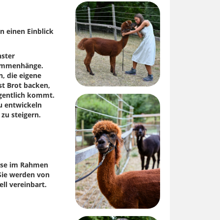
 einen Einblick
nster
sammenhänge.
, die eigene
t Brot backen,
igentlich kommt.
zu entwickeln
zu steigern.
iese im Rahmen
Sie werden von
ll vereinbart.