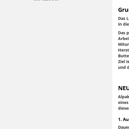
Gru
Das L
in di
Das p
Arbei
Mitun
Herst
Butte
Ziel 
und d
NEU
Alpak
eines
diese
1. Au
Dauer