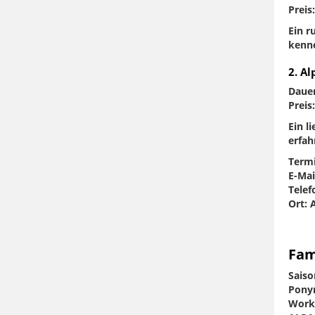
Preis
Ein r
kenne
2. A
Dauer
Preis
Ein l
erfah
Termi
E-Mai
Telef
Ort: 
Fam
Saiso
Ponyr
Works