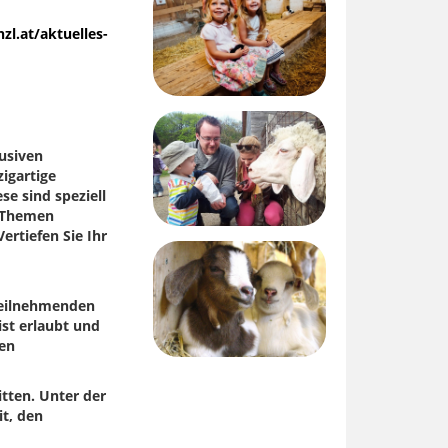
l.at/aktuelles-
usiven
igartige
e sind speziell
e Themen
ertiefen Sie Ihr
Teilnehmenden
ist erlaubt und
den
tten. Unter der
it, den