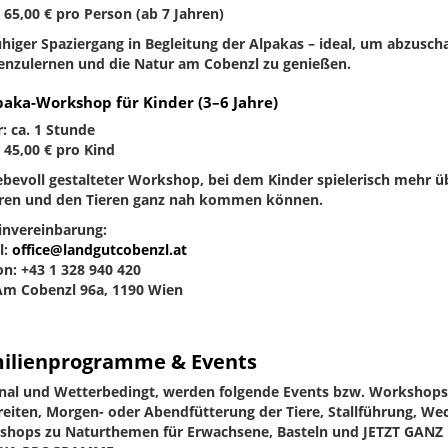
: 65,00 € pro Person (ab 7 Jahren)
uhiger Spaziergang in Begleitung der Alpakas – ideal, um abzuscha
nzulernen und die Natur am Cobenzl zu genießen.
lpaka-Workshop für Kinder (3–6 Jahre)
: ca. 1 Stunde
: 45,00 € pro Kind
iebevoll gestalteter Workshop, bei dem Kinder spielerisch mehr ü
ren und den Tieren ganz nah kommen können.
nvereinbarung:
l:
office@landgutcobenzl.at
on: +43 1 328 940 420
Am Cobenzl 96a, 1190 Wien
ilienprogramme & Events
nal und Wetterbedingt, werden folgende Events bzw. Workshops
eiten, Morgen- oder Abendfütterung der Tiere, Stallführung, We
hops zu Naturthemen für Erwachsene, Basteln und JETZT GANZ 