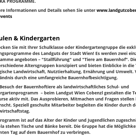
KA PROGRAMME.
re Informationen und Details sehen Sie unter
www.landgutcobenz
events
ulen & Kindergarten
cken Sie mit Ihrer Schulklasse oder Kindergartengruppe die exkl
ngsprogramme des Landguts der Stadt Wien! Es werden zwei einz
amme angeboten – "Stallführung" und "Tiere am Bauernhof". Dies
erschiedene Altersgruppen konzipiert und bieten Einblicke in di
gische Landwirtschaft, Nutztierhaltung, Ernährung und Umwelt. V
ändnis durch eine umfangreiche Bauernhofbesichtigung.
esuch der Bauernhoftiere als landwirtschaftliches Schul- und
rgartenprogramm – beim Landgut Wien Cobenzl gestalten die 
urse aktiv mit. Das Ausprobieren, Mitmachen und Fragen stellen 
scht. Speziell geschulte Mitarbeiter begleiten die Kinder durch 
irtschaftstag.
rogramm ist auf das Alter der Kinder und Jugendlichen zugeschni
la stehen Tische und Bänke bereit. Die Gruppe hat die Möglichke
ten Tag auf dem Bauernhof zu verbringen.