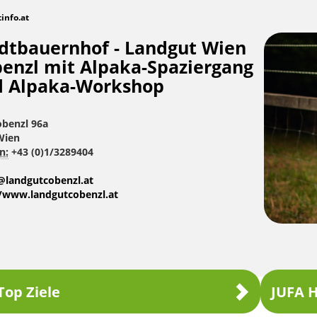
tinfo.at
dtbauernhof - Landgut Wien
enzl mit Alpaka-Spaziergang
 Alpaka-Workshop
benzl 96a
Wien
n:
+43 (0)1/3289404
e@landgutcobenzl.at
//www.landgutcobenzl.at
Top Ziele
JUFA H