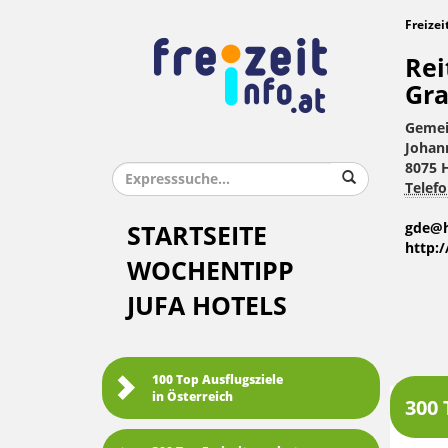
Freizei
Rei
Gra
Gemei
Johan
8075 H
Telefo
gde@h
STARTSEITE
http:
WOCHENTIPP
JUFA HOTELS
100 Top Ausflugsziele
in Österreich
300 