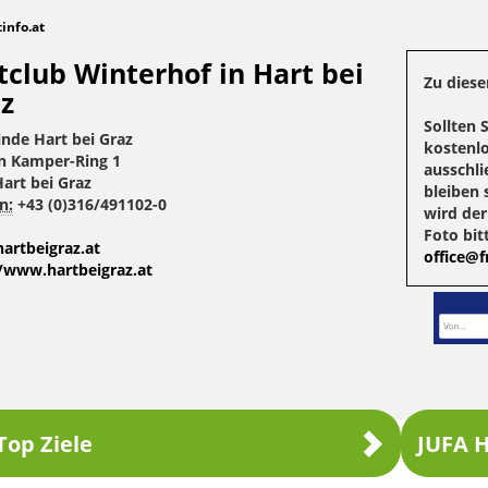
tinfo.at
tclub Winterhof in Hart bei
Zu diese
z
Sollten 
nde Hart bei Graz
kostenlo
n Kamper-Ring 1
ausschli
art bei Graz
bleiben 
n:
+43 (0)316/491102-0
wird de
Foto bit
artbeigraz.at
office@fr
//www.hartbeigraz.at
Top Ziele
JUFA H