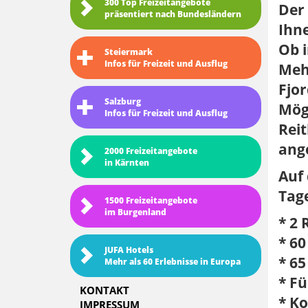
300 Top Freizeitangebote
Der 
präsentiert nach Bundesländern
Ihne
Ob i
Steiermark
Infos für Freizeit und Ausflug
Mehr
Fjor
Salzburg
Mögl
Infos für Freizeit und Ausflug
Rei
ang
2000 Freizeitangebote
in Kärnten
Auf
Tage
1500 Freizeitangebote
im Burgenland
* 2 
* 60
JUFA Hotels
* 65
Mehr als 60 Erlebnisse in Europa
* F
KONTAKT
* K
IMPRESSUM