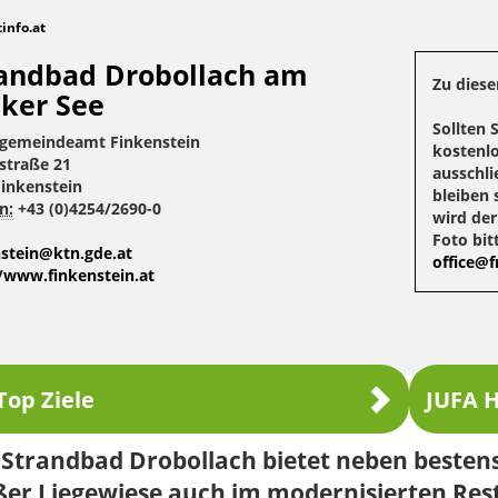
tinfo.at
andbad Drobollach am
Zu diese
ker See
Sollten 
gemeindeamt Finkenstein
kostenlo
straße 21
ausschli
Finkenstein
bleiben 
n:
+43 (0)4254/2690-0
wird de
Foto bit
nstein@ktn.gde.at
office@fr
//www.finkenstein.at
Top Ziele
JUFA H
 Strandbad Drobollach bietet neben besten
ßer Liegewiese auch im modernisierten Re