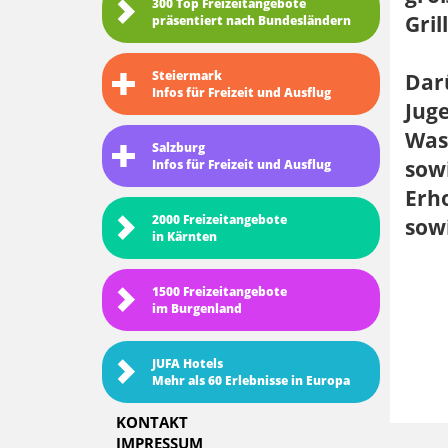
300 Top Freizeitangebote
Gril
präsentiert nach Bundesländern
Steiermark
Dar
Infos für Freizeit und Ausflug
Juge
Was
Salzburg
sowi
Infos für Freizeit und Ausflug
Erh
2000 Freizeitangebote
sowi
in Kärnten
1500 Freizeitangebote
im Burgenland
JUFA Hotels
Mehr als 60 Erlebnisse in Europa
KONTAKT
IMPRESSUM