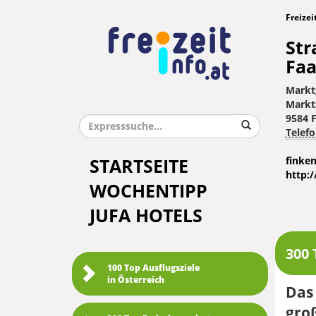
Freizei
Str
Faa
Markt
Markt
9584 
Telefo
finke
STARTSEITE
http:
WOCHENTIPP
JUFA HOTELS
300 
100 Top Ausflugsziele
in Österreich
Das
gro