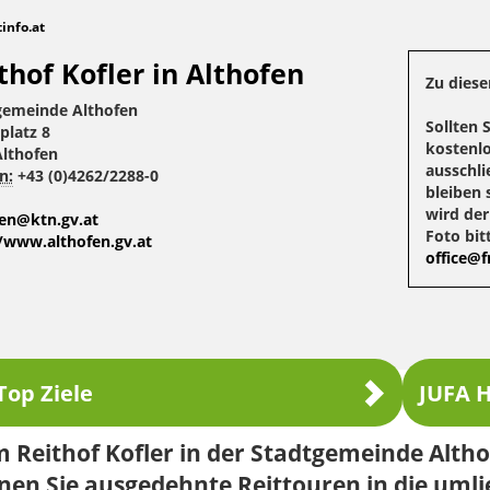
tinfo.at
thof Kofler in Althofen
Zu diese
gemeinde Althofen
Sollten 
platz 8
kostenlo
Althofen
ausschli
n:
+43 (0)4262/2288-0
bleiben 
wird de
fen@ktn.gv.at
Foto bit
//www.althofen.gv.at
office@fr
Top Ziele
JUFA H
 Reithof Kofler in der Stadtgemeinde Alth
nen Sie ausgedehnte Reittouren in die uml