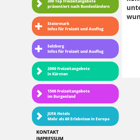
300 Top Freizeitangebote
unte
präsentiert nach Bundesländern
wun
Steiermark
Infos für Freizeit und Ausflug
Salzburg
Infos für Freizeit und Ausflug
2000 Freizeitangebote
in Kärnten
1500 Freizeitangebote
im Burgenland
JUFA Hotels
Mehr als 60 Erlebnisse in Europa
KONTAKT
IMPRESSUM