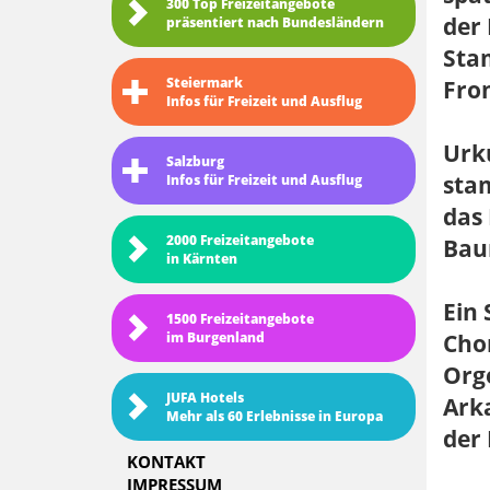
300 Top Freizeitangebote
der
präsentiert nach Bundesländern
Stam
Steiermark
Fro
Infos für Freizeit und Ausflug
Urk
Salzburg
stam
Infos für Freizeit und Ausflug
das
2000 Freizeitangebote
Baum
in Kärnten
Ein
1500 Freizeitangebote
im Burgenland
Chor
Org
JUFA Hotels
Arka
Mehr als 60 Erlebnisse in Europa
der 
KONTAKT
IMPRESSUM