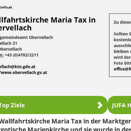
tinfo.at
lfahrtskirche Maria Tax in
Zu diese
rvellach
Sollten 
gemeindeamt Obervellach
kostenlo
ellach 21
ausschli
Obervellach
bleiben 
n:
+43 (0)4782/2211
wird de
Foto bit
ellach@ktn.gde.at
office@fr
//www.obervellach.gv.at
Top Ziele
JUFA H
Wallfahrtskirche Maria Tax in der Marktge
gotische Marienkirche und sie wurde in der