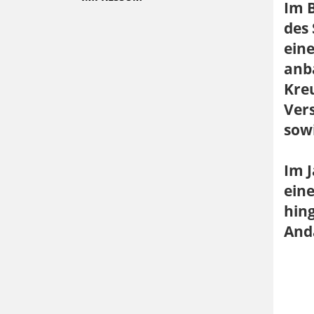
Im 
des 
ein
anb
Kreu
Vers
sow
Im J
ein
hing
And