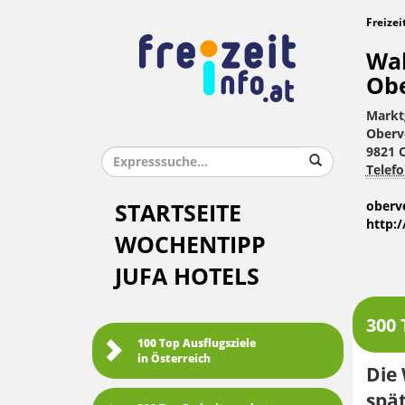
Freizei
Wal
Obe
Markt
Oberv
9821 
Telefo
oberv
STARTSEITE
http:
WOCHENTIPP
JUFA HOTELS
300 
100 Top Ausflugsziele
in Österreich
Die 
spät