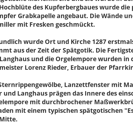
 Hochblüte des Kupferbergbaues wurde die 
pfer Grabkapelle angebaut. Die Wände und 
miller mit Fresken geschmückt.
undlich wurde Ort und Kirche 1287 erstmal
mt aus der Zeit der Spätgotik. Die Fertigst
 Langhaus und die Orgelempore wurden in d
eister Lorenz Rieder, Erbauer der Pfarrkir
 Sternrippengewölbe, Lanzettfenster mit 
 und Langhaus prägen das Innere des einsc
elempore mit durchbrochener Maßwerkbrüs
den mit einem typischen spätgotischen "Es
Mitte.