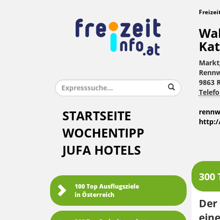
Freizei
Wal
Kat
Markt
Rennw
9863 
Telefo
rennw
STARTSEITE
http:
WOCHENTIPP
JUFA HOTELS
300 
100 Top Ausflugsziele
in Österreich
Der
eine