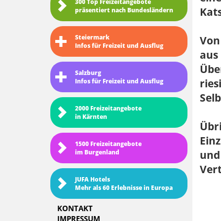
300 Top Freizeitangebote
Kats
präsentiert nach Bundesländern
Steiermark
Von
Infos für Freizeit und Ausflug
aus 
Übe
Salzburg
ries
Infos für Freizeit und Ausflug
Sel
2000 Freizeitangebote
in Kärnten
Übri
Einz
1500 Freizeitangebote
im Burgenland
und
Ver
JUFA Hotels
Mehr als 60 Erlebnisse in Europa
KONTAKT
IMPRESSUM