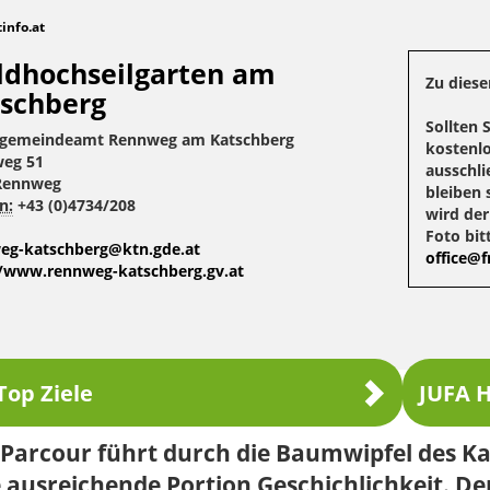
tinfo.at
dhochseilgarten am
Zu diese
schberg
Sollten 
gemeindeamt Rennweg am Katschberg
kostenlo
eg 51
ausschli
Rennweg
bleiben 
n:
+43 (0)4734/208
wird de
Foto bit
eg-katschberg@ktn.gde.at
office@fr
//www.rennweg-katschberg.gv.at
Top Ziele
JUFA H
 Parcour führt durch die Baumwipfel des K
 ausreichende Portion Geschichlichkeit. D