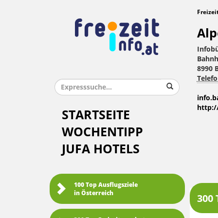
Freizei
Alp
Infob
Bahnh
8990 
Telefo
info.
http:
STARTSEITE
WOCHENTIPP
JUFA HOTELS
100 Top Ausflugsziele
in Österreich
300 