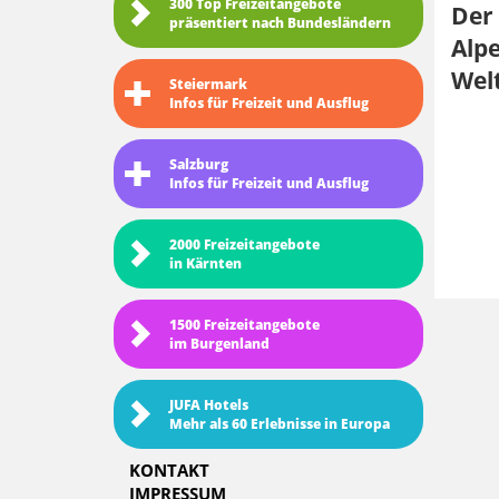
300 Top Freizeitangebote
Der
präsentiert nach Bundesländern
Alpe
Wel
Steiermark
Infos für Freizeit und Ausflug
Salzburg
Infos für Freizeit und Ausflug
2000 Freizeitangebote
in Kärnten
1500 Freizeitangebote
im Burgenland
JUFA Hotels
Mehr als 60 Erlebnisse in Europa
KONTAKT
IMPRESSUM