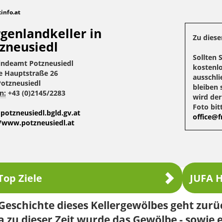
tinfo.at
genlandkeller in
Zu diese
zneusiedl
Sollten 
ndeamt Potzneusiedl
kostenlo
e Hauptstraße 26
ausschli
Potzneusiedl
bleiben 
n:
+43 (0)2145/2283
wird de
Foto bit
potzneusiedl.bgld.gv.at
office@fr
//www.potzneusiedl.at
Top Ziele
JUFA H
Geschichte dieses Kellergewölbes geht zurüc
 zu dieser Zeit wurde das Gewölbe - sowie 