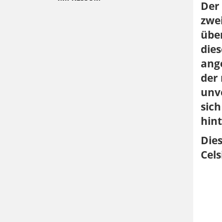
Der 
zwei
übe
dies
ange
der 
unve
sich
hin
Dies
Cels