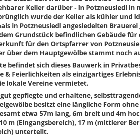
hbarer Keller darüber - in Potzneusiedl in 
rünglich wurde der Keller als kühler und id
ls in Potzneusiedl angesiedelten Brauerei 
dem Grundstück befindlichen Gebäude für d
rkunft für den Ortspfarrer von Potzneusie
ler über dem Hauptgewölbe stammt noch aus
e befindet sich dieses Bauwerk in Privatbes
e & Feierlichkeiten als einzigartiges Erleb
e lokale Vereine vermietet.
 gut gepflegte und erhaltene, selbsttrage
elgewölbe besitzt eine längliche Form ohne
esamt etwa 57m lang, 6m breit und 4m hoch
10 m (Eingangsbereich), 17 m (mittlerer Ber
ich) unterteilt.