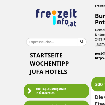
Freizei
Bur
Pot
Gemei
Unter
2473 
Telefo
post@
STARTSEITE
http:
WOCHENTIPP
JUFA HOTELS
300 
100 Top Ausflugsziele
in Österreich
Die 
Etwa