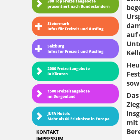
300 Top Freizeitangebote
bege
präsentiert nach Bundesländern
Ursp
Steiermark
dama
Infos für Freizeit und Ausflug
auf 
Unte
Salzburg
Kel
Infos für Freizeit und Ausflug
Heut
2000 Freizeitangebote
Fest
in Kärnten
sowi
1500 Freizeitangebote
Das
im Burgenland
Zieg
insg
JUFA Hotels
Mehr als 60 Erlebnisse in Europa
mit 
Bere
KONTAKT
IMPRESSUM