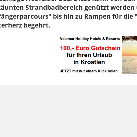
äunten Strandbadbereich genützt werden u
ängerparcours" bis hin zu Rampen für die "P
terherz begehrt.