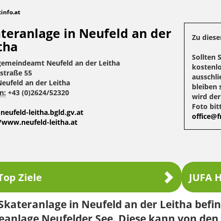
tinfo.at
teranlage in Neufeld an der
Zu diese
tha
Sollten 
gemeindeamt Neufeld an der Leitha
kostenlo
straße 55
ausschli
eufeld an der Leitha
bleiben 
n:
+43 (0)2624/52320
wird de
Foto bit
eufeld-leitha.bgld.gv.at
office@fr
/www.neufeld-leitha.at
Top Ziele
JUFA H
Skateranlage in Neufeld an der Leitha befi
eanlage Neufelder See. Diese kann von den 