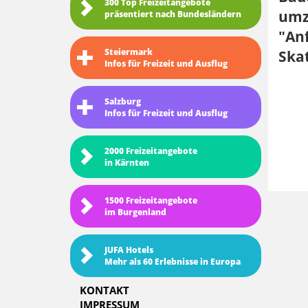
300 Top Freizeitangebote
umz
präsentiert nach Bundesländern
"Anf
Steiermark
Ska
Infos für Freizeit und Ausflug
Salzburg
Infos für Freizeit und Ausflug
2000 Freizeitangebote
in Kärnten
1500 Freizeitangebote
im Burgenland
JUFA Hotels
Mehr als 60 Erlebnisse in Europa
KONTAKT
IMPRESSUM