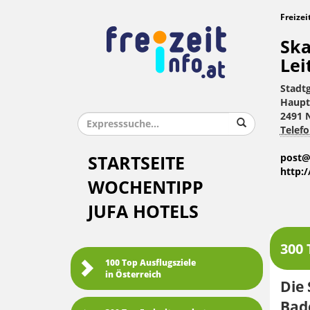
Freizei
Ska
Lei
Stadt
Haupt
2491 N
Telefo
post@n
STARTSEITE
http:/
WOCHENTIPP
JUFA HOTELS
300 
100 Top Ausflugsziele
in Österreich
Die 
Bad