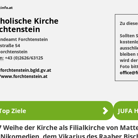
tinfo.at
holische Kirche
Zu diese
chtenstein
Sollten 
ndeamt Forchtenstein
kostenlo
straße 54
ausschli
Forchtenstein
bleiben 
n:
+43 (0)2626/63125
wird de
Foto bit
orchtenstein.bgld.gv.at
office@fr
//www.forchtenstein.at
Top Ziele
JUFA H
 Weihe der Kirche als Filialkirche von Matt
 Nikomedien, dem Vikarius des Raaber Bisc