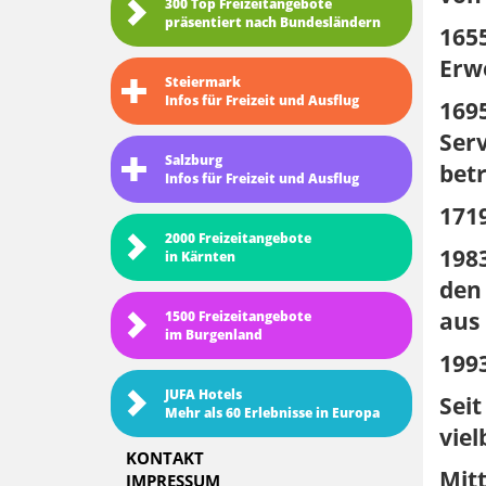
300 Top Freizeitangebote
präsentiert nach Bundesländern
1655
Erw
Steiermark
Infos für Freizeit und Ausflug
1695
Serv
Salzburg
betr
Infos für Freizeit und Ausflug
1719
2000 Freizeitangebote
1983
in Kärnten
den 
aus 
1500 Freizeitangebote
im Burgenland
1993
JUFA Hotels
Seit
Mehr als 60 Erlebnisse in Europa
viel
KONTAKT
Mitt
IMPRESSUM