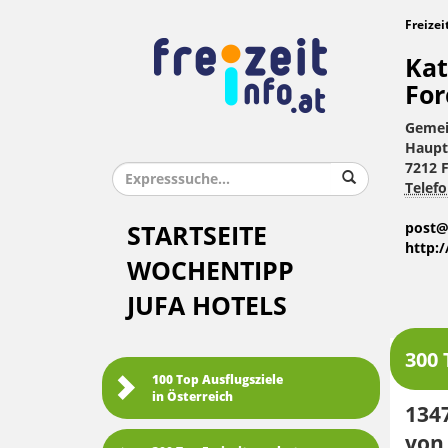
Freizei
Kat
For
Gemei
Haupt
7212 
Telefo
post@f
STARTSEITE
http:
WOCHENTIPP
JUFA HOTELS
300 
100 Top Ausflugsziele
in Österreich
1347
von