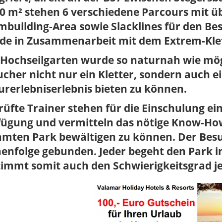
0 m² stehen 6 verschiedene Parcours mit ü
building-Area sowie Slacklines für den Bes
de in Zusammenarbeit mit dem Extrem-Klett
 Hochseilgarten wurde so naturnah wie mög
cher nicht nur ein Kletter, sondern auch ei
rerlebniserlebnis bieten zu können.
üfte Trainer stehen für die Einschulung ei
fügung und vermitteln das nötige Know-Ho
mten Park bewältigen zu können. Der Besuc
henfolge gebunden. Jeder begeht den Park 
immt somit auch den Schwierigkeitsgrad jew