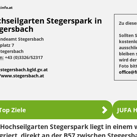
tinfo.at
hseilgarten Stegerspark in
Zu diese
gersbach
Sollten 
ndeamt Stegersbach
kostenlo
platz 7
ausschli
Stegersbach
bleiben 
n:
+43 (0)3326/52317
wird de
Foto bit
stegersbach.bgld.gv.at
office@fr
//www.stegersbach.at
Top Ziele
JUFA H
 Hochseilgarten Stegerspark liegt in eine
griert, direkt an der B57 zwischen Stegersb