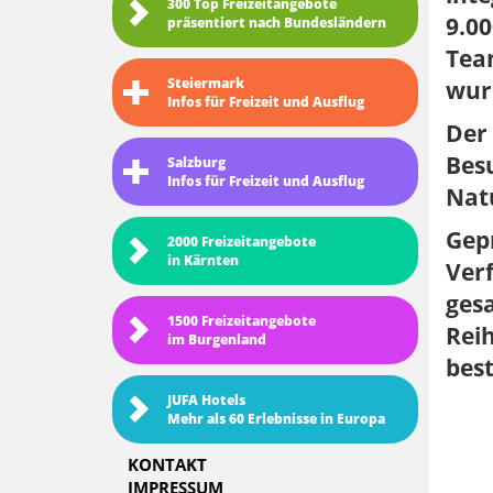
300 Top Freizeitangebote
9.00
präsentiert nach Bundesländern
Team
Steiermark
wur
Infos für Freizeit und Ausflug
Der
Besu
Salzburg
Infos für Freizeit und Ausflug
Natu
Gepr
2000 Freizeitangebote
in Kärnten
Ver
gesa
1500 Freizeitangebote
Rei
im Burgenland
best
JUFA Hotels
Mehr als 60 Erlebnisse in Europa
KONTAKT
IMPRESSUM