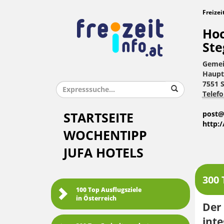
Freizei
Hoc
Ste
Gemei
Haupt
7551 
Telefo
post@
STARTSEITE
http:
WOCHENTIPP
JUFA HOTELS
300 
100 Top Ausflugsziele
in Österreich
Der
inte