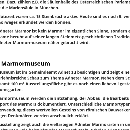
n. Dazu zählen z.B. die Säulenhalle des Österreichischen Parlam
 die Mariensäule in München.
lütezeit waren ca. 15 Steinbrüche aktiv. Heute sind es noch 5, we
orweges erkundet werden können.
dneter Marmor ist kein Marmor im eigentlichen Sinne, sondern e
ame beruht auf seiner langen Steinmetz-geschichtlichen Traditi
dneter Marmormuseum näher gebracht wird.
s Marmormuseum
useum ist im Gemeindeamt Adnet zu besichtigen und zeigt ein
erlebnisreiche Schau zum Thema Adneter Marmor. Neben dem S
samt 100 m² Ausstellungsfläche gibt es noch einen liebevoll gest
umsgarten.
rmormuseum werden die Entstehung, der Abbau, die Bearbeitu
port des Marmors dokumentiert. Unterschiedliche Marmortypen,
erwendung dieses wertvollen Gesteins von römischen Bauwerken
gen Denkmälern werden anschaulich erklärt.
usstellung zeigt auch die vielfarbigen Adneter Marmorarten in un