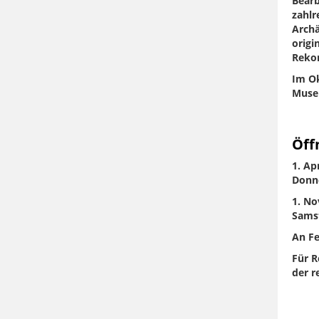
Bearb
zahlr
Archä
origi
Reko
Im O
Museu
Öff
1. Ap
Donne
1. No
Samst
An Fe
Für R
der r