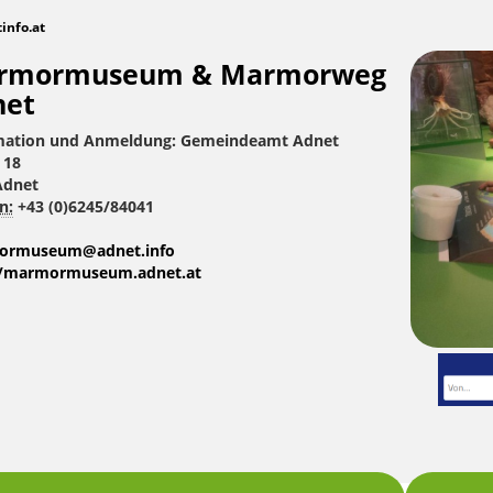
tinfo.at
rmormuseum & Marmorweg
net
mation und Anmeldung: Gemeindeamt Adnet
 18
Adnet
n:
+43 (0)6245/84041
ormuseum@adnet.info
//marmormuseum.adnet.at