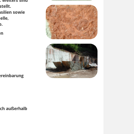
 Weiters sind
tellt.
silien sowie
elle,
b.
en
ereinbarung
uch außerhalb