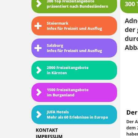
300 Top Freizeitangebote
300 
präsentiert nach Bundesländern
Adne
Steiermark
der
Infos für Freizeit und Ausflug
durc
Salzburg
Abba
Infos für Freizeit und Ausflug
2000 Freizeitangebote
in Kärnten
1500 Freizeitangebote
im Burgenland
Der
JUFA Hotels
Mehr als 60 Erlebnisse in Europa
Der A
dem 2
KONTAKT
haben
IMPRESSUM