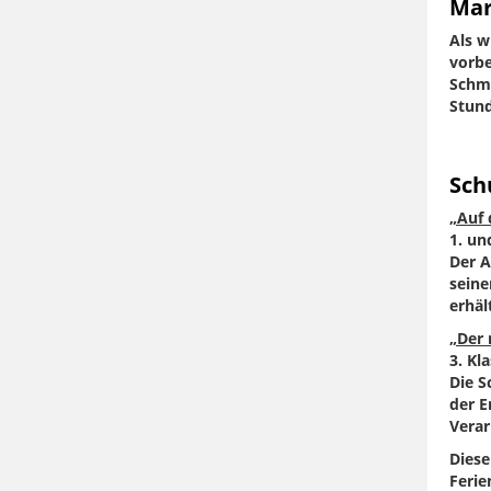
Mar
Als w
vorbe
Schmi
Stun
Sch
„Auf 
1. un
Der 
seine
erhäl
„Der 
3. Kl
Die S
der E
Verar
Diese
Ferie