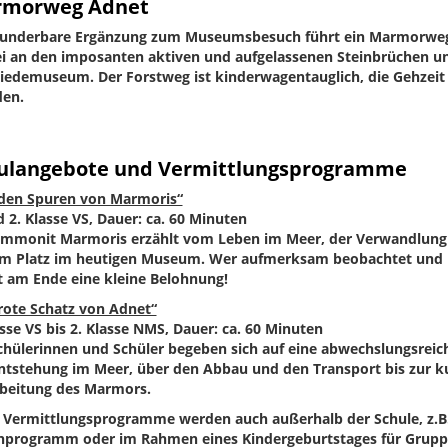
morweg Adnet
underbare Ergänzung zum Museumsbesuch führt ein Marmorweg 
i an den imposanten aktiven und aufgelassenen Steinbrüchen 
edemuseum. Der Forstweg ist kinderwagentauglich, die Gehzeit b
den.
ulangebote und Vermittlungsprogramme
den Spuren von Marmoris“
d 2. Klasse VS, Dauer: ca. 60 Minuten
Ammonit Marmoris erzählt vom Leben im Meer, der Verwandlun
m Platz im heutigen Museum. Wer aufmerksam beobachtet und m
t am Ende eine kleine Belohnung!
rote Schatz von Adnet“
asse VS bis 2. Klasse NMS, Dauer: ca. 60 Minuten
chülerinnen und Schüler begeben sich auf eine abwechslungsreich
ntstehung im Meer, über den Abbau und den Transport bis zur k
beitung des Marmors.
 Vermittlungsprogramme werden auch außerhalb der Schule, z.B.
nprogramm oder im Rahmen eines Kindergeburtstages für Grupp