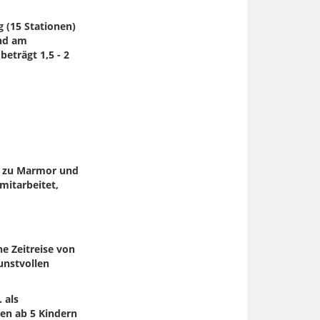
(15 Stationen)
und am
eträgt 1,5 - 2
g zu Marmor und
itarbeitet,
e Zeitreise von
unstvollen
 als
en ab 5 Kindern