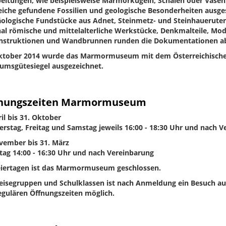
eitungen, wie beispielsweise Marmorkugeln, Schalen oder Vasen.
eiche gefundene Fossilien und geologische Besonderheiten ausges
ologische Fundstücke aus Adnet, Steinmetz- und Steinhaueruten
nal römische und mittelalterliche Werkstücke, Denkmalteile, Mod
nstruktionen und Wandbrunnen runden die Dokumentationen a
ktober 2014 wurde das Marmormuseum mit dem Österreichisch
msgütesiegel ausgezeichnet.
nungszeiten Marmormuseum
ril bis 31. Oktober
rstag, Freitag und Samstag jeweils 16:00 - 18:30 Uhr und nach V
vember bis 31. März
ag 14:00 - 16:30 Uhr und nach Vereinbarung
iertagen ist das Marmormuseum geschlossen.
eisegruppen und Schulklassen ist nach Anmeldung ein Besuch a
egulären Öffnungszeiten möglich.