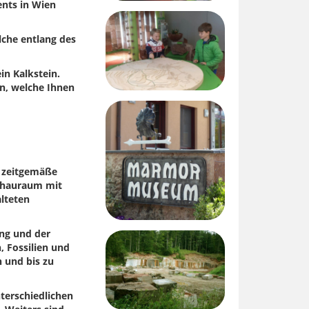
ents in Wien
lche entlang des
in Kalkstein.
on, welche Ihnen
e zeitgemäße
chauraum mit
alteten
ng und der
 Fossilien und
 und bis zu
terschiedlichen