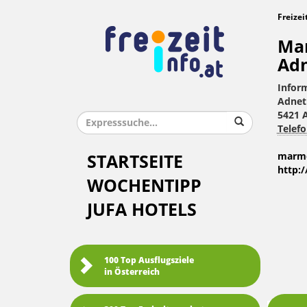
Freizei
Ma
Ad
Infor
Adnet
5421 
Telefo
marm
STARTSEITE
http:
WOCHENTIPP
JUFA HOTELS
100 Top Ausflugsziele
in Österreich