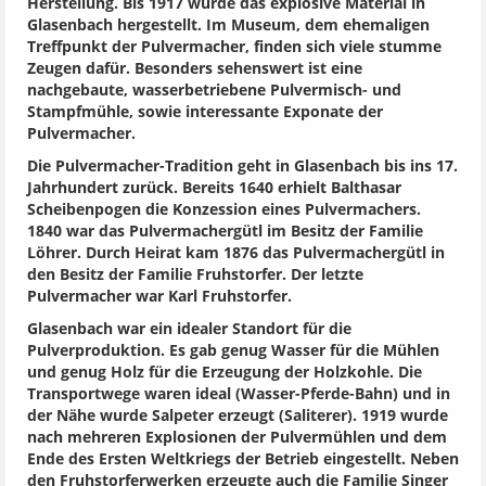
Herstellung. Bis 1917 wurde das explosive Material in
Glasenbach hergestellt. Im Museum, dem ehemaligen
Treffpunkt der Pulvermacher, finden sich viele stumme
Zeugen dafür. Besonders sehenswert ist eine
nachgebaute, wasserbetriebene Pulvermisch- und
Stampfmühle, sowie interessante Exponate der
Pulvermacher.
Die Pulvermacher-Tradition geht in Glasenbach bis ins 17.
Jahrhundert zurück. Bereits 1640 erhielt Balthasar
Scheibenpogen die Konzession eines Pulvermachers.
1840 war das Pulvermachergütl im Besitz der Familie
Löhrer. Durch Heirat kam 1876 das Pulvermachergütl in
den Besitz der Familie Fruhstorfer. Der letzte
Pulvermacher war Karl Fruhstorfer.
Glasenbach war ein idealer Standort für die
Pulverproduktion. Es gab genug Wasser für die Mühlen
und genug Holz für die Erzeugung der Holzkohle. Die
Transportwege waren ideal (Wasser-Pferde-Bahn) und in
der Nähe wurde Salpeter erzeugt (Saliterer). 1919 wurde
nach mehreren Explosionen der Pulvermühlen und dem
Ende des Ersten Weltkriegs der Betrieb eingestellt. Neben
den Fruhstorferwerken erzeugte auch die Familie Singer