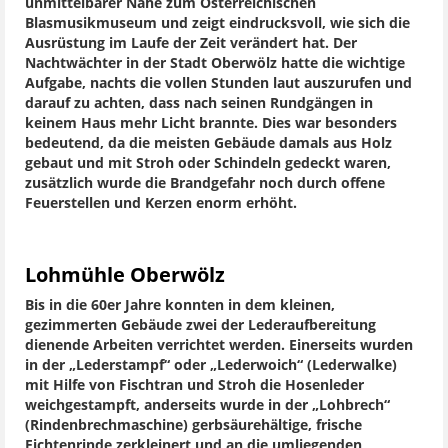
unmittelbarer Nähe zum Österreichischen
Blasmusikmuseum und zeigt eindrucksvoll, wie sich die
Ausrüstung im Laufe der Zeit verändert hat. Der
Nachtwächter in der Stadt Oberwölz hatte die wichtige
Aufgabe, nachts die vollen Stunden laut auszurufen und
darauf zu achten, dass nach seinen Rundgängen in
keinem Haus mehr Licht brannte. Dies war besonders
bedeutend, da die meisten Gebäude damals aus Holz
gebaut und mit Stroh oder Schindeln gedeckt waren,
zusätzlich wurde die Brandgefahr noch durch offene
Feuerstellen und Kerzen enorm erhöht.
Lohmühle Oberwölz
Bis in die 60er Jahre konnten in dem kleinen,
gezimmerten Gebäude zwei der Lederaufbereitung
dienende Arbeiten verrichtet werden. Einerseits wurden
in der „Lederstampf“ oder „Lederwoich“ (Lederwalke)
mit Hilfe von Fischtran und Stroh die Hosenleder
weichgestampft, anderseits wurde in der „Lohbrech“
(Rindenbrechmaschine) gerbsäurehältige, frische
Fichtenrinde zerkleinert und an die umliegenden