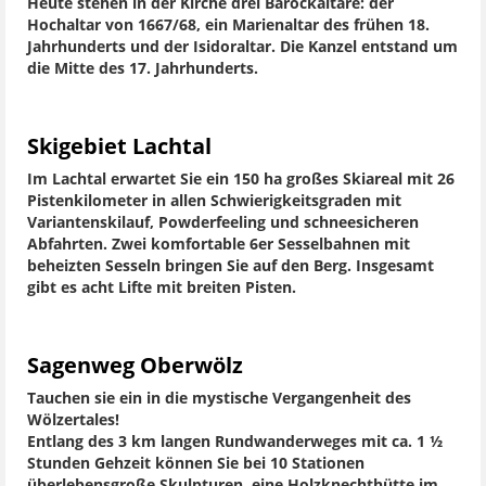
Heute stehen in der Kirche drei Barockaltäre: der
Hochaltar von 1667/68, ein Marienaltar des frühen 18.
Jahrhunderts und der Isidoraltar. Die Kanzel entstand um
die Mitte des 17. Jahrhunderts.
Skigebiet Lachtal
Im Lachtal erwartet Sie ein 150 ha großes Skiareal mit 26
Pistenkilometer in allen Schwierigkeitsgraden mit
Variantenskilauf, Powderfeeling und schneesicheren
Abfahrten. Zwei komfortable 6er Sesselbahnen mit
beheizten Sesseln bringen Sie auf den Berg. Insgesamt
gibt es acht Lifte mit breiten Pisten.
Sagenweg Oberwölz
Tauchen sie ein in die mystische Vergangenheit des
Wölzertales!
Entlang des 3 km langen Rundwanderweges mit ca. 1 ½
Stunden Gehzeit können Sie bei 10 Stationen
überlebensgroße Skulpturen, eine Holzknechthütte im