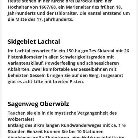
Heute stehen in der Kirche drei Barockaltäre: der
Hochaltar von 1667/68, ein Marienaltar des frühen 18.
Jahrhunderts und der Isidoraltar. Die Kanzel entstand um
die Mitte des 17. Jahrhunderts.
Skigebiet Lachtal
Im Lachtal erwartet Sie ein 150 ha großes Skiareal mit 26
Pistenkilometer in allen Schwierigkeitsgraden mit
Variantenskilauf, Powderfeeling und schneesicheren
Abfahrten. Zwei komfortable 6er Sesselbahnen mit
beheizten Sesseln bringen Sie auf den Berg. Insgesamt
gibt es acht Lifte mit breiten Pisten.
Sagenweg Oberwölz
Tauchen sie ein in die mystische Vergangenheit des
Wölzertales!
Entlang des 3 km langen Rundwanderweges mit ca. 1 ½
Stunden Gehzeit können Sie bei 10 Stationen
überlebensgroße Skulpturen, eine Holzknechthütte im