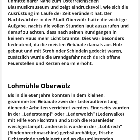
unmittelbarer Nähe zum Österreichischen
Blasmusikmuseum und zeigt eindrucksvoll, wie sich die
Ausrüstung im Laufe der Zeit verändert hat. Der
Nachtwächter in der Stadt Oberwölz hatte die wichtige
Aufgabe, nachts die vollen Stunden laut auszurufen und
darauf zu achten, dass nach seinen Rundgängen in
keinem Haus mehr Licht brannte. Dies war besonders
bedeutend, da die meisten Gebäude damals aus Holz
gebaut und mit Stroh oder Schindeln gedeckt waren,
zusätzlich wurde die Brandgefahr noch durch offene
Feuerstellen und Kerzen enorm erhöht.
Lohmühle Oberwölz
Bis in die 60er Jahre konnten in dem kleinen,
gezimmerten Gebäude zwei der Lederaufbereitung
dienende Arbeiten verrichtet werden. Einerseits wurden
in der „Lederstampf“ oder „Lederwoich“ (Lederwalke)
mit Hilfe von Fischtran und Stroh die Hosenleder
weichgestampft, anderseits wurde in der „Lohbrech“
(Rindenbrechmaschine) gerbsäurehältige, frische
Fichtenrinde zerkleinert und an die umliegenden