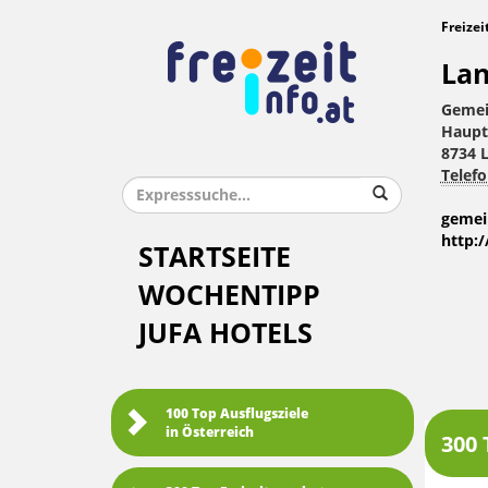
Freizei
Lan
Gemei
Haupt
8734 
Telefo
gemei
http:
STARTSEITE
WOCHENTIPP
JUFA HOTELS
100 Top Ausflugsziele
in Österreich
300 