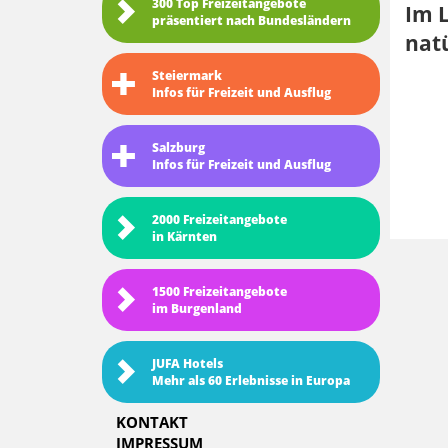
300 Top Freizeitangebote
Im L
präsentiert nach Bundesländern
nat
Steiermark
Infos für Freizeit und Ausflug
Salzburg
Infos für Freizeit und Ausflug
2000 Freizeitangebote
in Kärnten
1500 Freizeitangebote
im Burgenland
JUFA Hotels
Mehr als 60 Erlebnisse in Europa
KONTAKT
IMPRESSUM