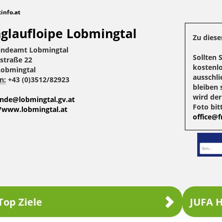
tinfo.at
glaufloipe Lobmingtal
Zu diese
ndeamt Lobmingtal
Sollten 
straße 22
kostenlo
Lobmingtal
ausschli
n:
+43 (0)3512/82923
bleiben 
wird de
nde@lobmingtal.gv.at
Foto bit
//www.lobmingtal.at
office@fr
Top Ziele
JUFA H