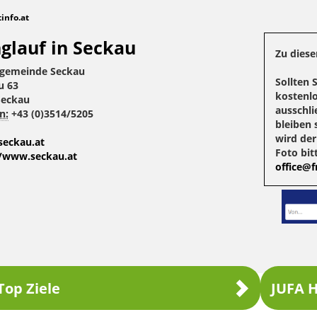
tinfo.at
glauf in Seckau
Zu diese
gemeinde Seckau
Sollten 
u 63
kostenlo
Seckau
ausschli
n:
+43 (0)3514/5205
bleiben 
wird de
seckau.at
Foto bit
//www.seckau.at
office@fr
Top Ziele
JUFA H