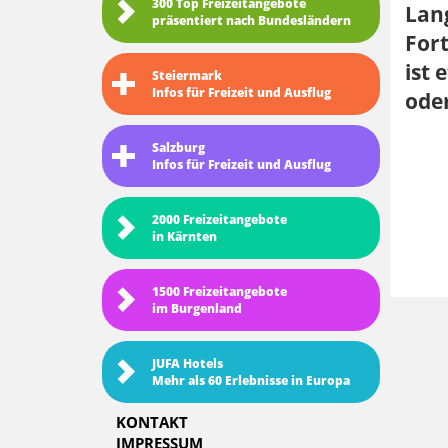
300 Top Freizeitangebote
Lang
präsentiert nach Bundesländern
Fort
ist 
Steiermark
Infos für Freizeit und Ausflug
oder
Salzburg
Infos für Freizeit und Ausflug
2000 Freizeitangebote
in Kärnten
1500 Freizeitangebote
im Burgenland
JUFA Hotels
Mehr als 60 Erlebnisse in Europa
KONTAKT
IMPRESSUM