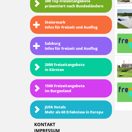
300 Top Freizeitangebote
präsentiert nach Bundesländern
Steiermark
Infos für Freizeit und Ausflug
Salzburg
Infos für Freizeit und Ausflug
2000 Freizeitangebote
in Kärnten
1500 Freizeitangebote
im Burgenland
JUFA Hotels
Mehr als 60 Erlebnisse in Europa
KONTAKT
IMPRESSUM