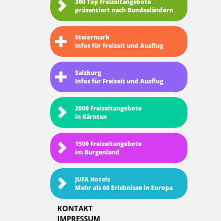
300 Top Freizeitangebote
präsentiert nach Bundesländern
Steiermark
Infos für Freizeit und Ausflug
Salzburg
Infos für Freizeit und Ausflug
2000 Freizeitangebote
in Kärnten
1500 Freizeitangebote
im Burgenland
JUFA Hotels
Mehr als 60 Erlebnisse in Europa
KONTAKT
IMPRESSUM