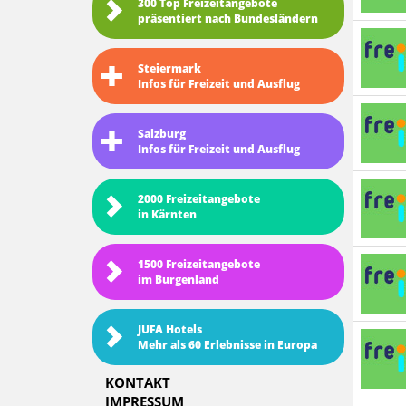
300 Top Freizeitangebote
präsentiert nach Bundesländern
Steiermark
Infos für Freizeit und Ausflug
Salzburg
Infos für Freizeit und Ausflug
2000 Freizeitangebote
in Kärnten
1500 Freizeitangebote
im Burgenland
JUFA Hotels
Mehr als 60 Erlebnisse in Europa
KONTAKT
IMPRESSUM