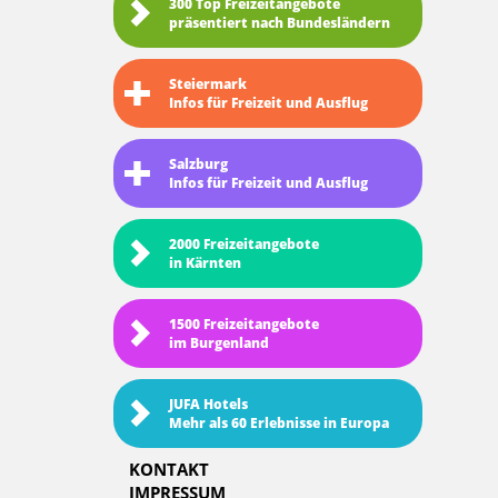
300 Top Freizeitangebote
präsentiert nach Bundesländern
Steiermark
Infos für Freizeit und Ausflug
Salzburg
Infos für Freizeit und Ausflug
2000 Freizeitangebote
in Kärnten
1500 Freizeitangebote
im Burgenland
JUFA Hotels
Mehr als 60 Erlebnisse in Europa
KONTAKT
IMPRESSUM