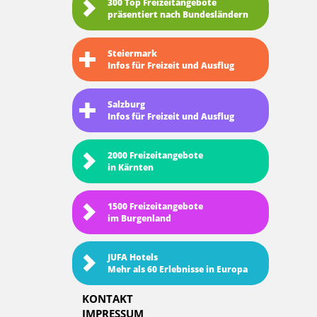
300 Top Freizeitangebote
präsentiert nach Bundesländern
Steiermark
Infos für Freizeit und Ausflug
Salzburg
Infos für Freizeit und Ausflug
2000 Freizeitangebote
in Kärnten
1500 Freizeitangebote
im Burgenland
JUFA Hotels
Mehr als 60 Erlebnisse in Europa
KONTAKT
IMPRESSUM