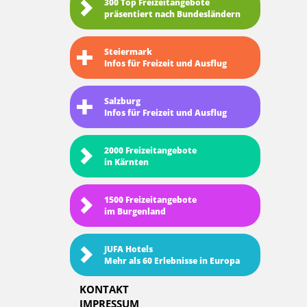
300 Top Freizeitangebote
präsentiert nach Bundesländern
Steiermark
Infos für Freizeit und Ausflug
Salzburg
Infos für Freizeit und Ausflug
2000 Freizeitangebote
in Kärnten
1500 Freizeitangebote
im Burgenland
JUFA Hotels
Mehr als 60 Erlebnisse in Europa
KONTAKT
IMPRESSUM