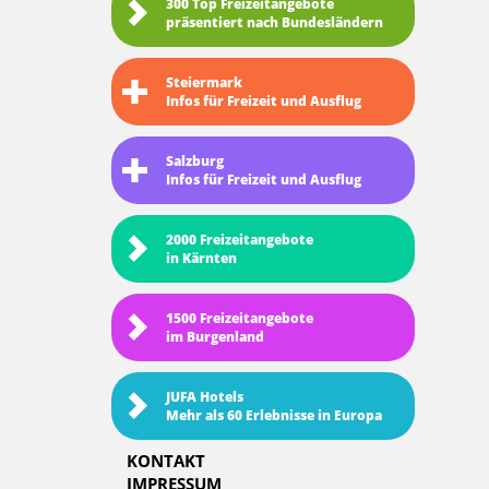
300 Top Freizeitangebote
präsentiert nach Bundesländern
Steiermark
Infos für Freizeit und Ausflug
Salzburg
Infos für Freizeit und Ausflug
2000 Freizeitangebote
in Kärnten
1500 Freizeitangebote
im Burgenland
JUFA Hotels
Mehr als 60 Erlebnisse in Europa
KONTAKT
IMPRESSUM