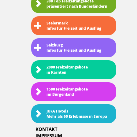
300 Top Freizeitangebote
präsentiert nach Bundesländern
Steiermark
Infos für Freizeit und Ausflug
Salzburg
Infos für Freizeit und Ausflug
2000 Freizeitangebote
in Kärnten
1500 Freizeitangebote
im Burgenland
JUFA Hotels
Mehr als 60 Erlebnisse in Europa
KONTAKT
IMPRESSUM