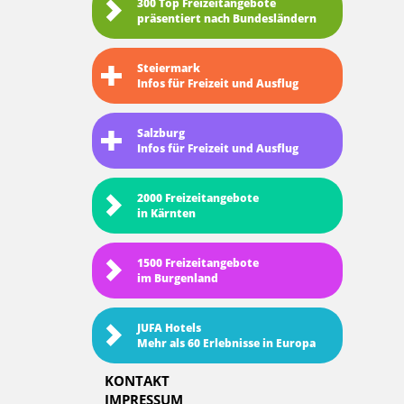
300 Top Freizeitangebote
präsentiert nach Bundesländern
Steiermark
Infos für Freizeit und Ausflug
Salzburg
Infos für Freizeit und Ausflug
2000 Freizeitangebote
in Kärnten
1500 Freizeitangebote
im Burgenland
JUFA Hotels
Mehr als 60 Erlebnisse in Europa
KONTAKT
IMPRESSUM