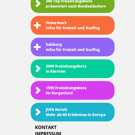
300 Top Freizeitangebote
präsentiert nach Bundesländern
Steiermark
Infos für Freizeit und Ausflug
Salzburg
Infos für Freizeit und Ausflug
2000 Freizeitangebote
in Kärnten
1500 Freizeitangebote
im Burgenland
JUFA Hotels
Mehr als 60 Erlebnisse in Europa
KONTAKT
IMPRESSUM