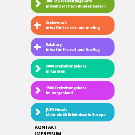
300 Top Freizeitangebote
präsentiert nach Bundesländern
Steiermark
Infos für Freizeit und Ausflug
Salzburg
Infos für Freizeit und Ausflug
2000 Freizeitangebote
in Kärnten
1500 Freizeitangebote
im Burgenland
JUFA Hotels
Mehr als 60 Erlebnisse in Europa
KONTAKT
IMPRESSUM