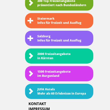
300 Top Freizeitangebote
präsentiert nach Bundesländern
Steiermark
Infos für Freizeit und Ausflug
Salzburg
Infos für Freizeit und Ausflug
2000 Freizeitangebote
in Kärnten
1500 Freizeitangebote
im Burgenland
JUFA Hotels
Mehr als 60 Erlebnisse in Europa
KONTAKT
IMPRESSUM