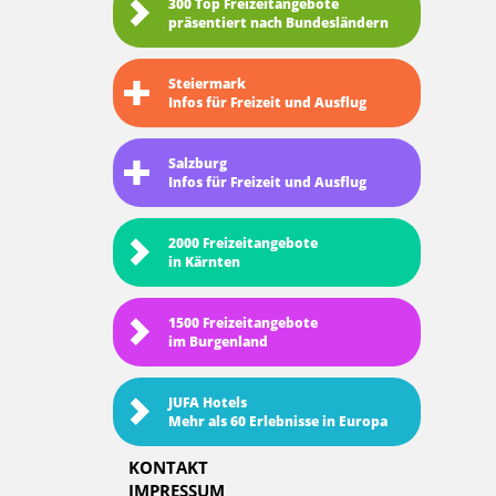
300 Top Freizeitangebote
präsentiert nach Bundesländern
Steiermark
Infos für Freizeit und Ausflug
Salzburg
Infos für Freizeit und Ausflug
2000 Freizeitangebote
in Kärnten
1500 Freizeitangebote
im Burgenland
JUFA Hotels
Mehr als 60 Erlebnisse in Europa
KONTAKT
IMPRESSUM