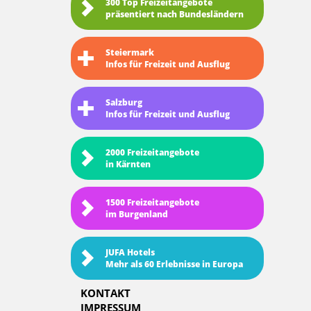
300 Top Freizeitangebote
präsentiert nach Bundesländern
Steiermark
Infos für Freizeit und Ausflug
Salzburg
Infos für Freizeit und Ausflug
2000 Freizeitangebote
in Kärnten
1500 Freizeitangebote
im Burgenland
JUFA Hotels
Mehr als 60 Erlebnisse in Europa
KONTAKT
IMPRESSUM