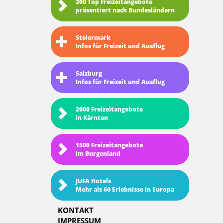
300 Top Freizeitangebote
präsentiert nach Bundesländern
Steiermark
Infos für Freizeit und Ausflug
Salzburg
Infos für Freizeit und Ausflug
2000 Freizeitangebote
in Kärnten
1500 Freizeitangebote
im Burgenland
JUFA Hotels
Mehr als 60 Erlebnisse in Europa
KONTAKT
IMPRESSUM