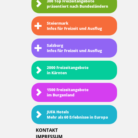
300 Top Freizeitangebote
präsentiert nach Bundesländern
Steiermark
Infos für Freizeit und Ausflug
Salzburg
Infos für Freizeit und Ausflug
2000 Freizeitangebote
in Kärnten
1500 Freizeitangebote
im Burgenland
JUFA Hotels
Mehr als 60 Erlebnisse in Europa
KONTAKT
IMPRESSUM