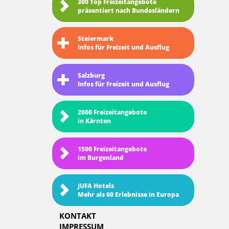
300 Top Freizeitangebote
präsentiert nach Bundesländern
Steiermark
Infos für Freizeit und Ausflug
Salzburg
Infos für Freizeit und Ausflug
2000 Freizeitangebote
in Kärnten
1500 Freizeitangebote
im Burgenland
JUFA Hotels
Mehr als 60 Erlebnisse in Europa
KONTAKT
IMPRESSUM