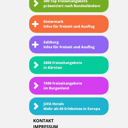
300 Top Freizeitangebote
präsentiert nach Bundesländern
Steiermark
Infos für Freizeit und Ausflug
Salzburg
Infos für Freizeit und Ausflug
2000 Freizeitangebote
in Kärnten
1500 Freizeitangebote
im Burgenland
JUFA Hotels
Mehr als 60 Erlebnisse in Europa
KONTAKT
IMPRESSUM